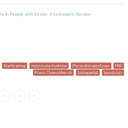
ity in People with Stroke: A Systematic Review
Krafttraining
motorische Funktion
Physiotherapie Essen
PNF
Praxis ThemaMensch
Schlaganfall
Spastizität