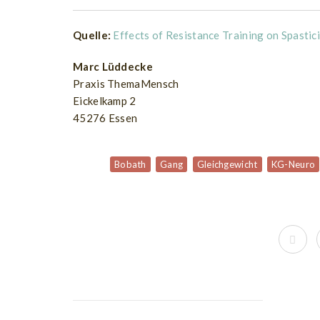
Quelle:
Effects of Resistance Training on Spastic
Marc Lüddecke
Praxis ThemaMensch
Eickelkamp 2
45276 Essen
Bobath
Gang
Gleichgewicht
KG-Neuro